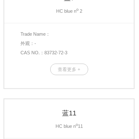
o
HC blue n
2
Trade Name：
外观：-
CAS NO.：83732-72-3
查看更多 +
蓝11
o
HC blue n
11